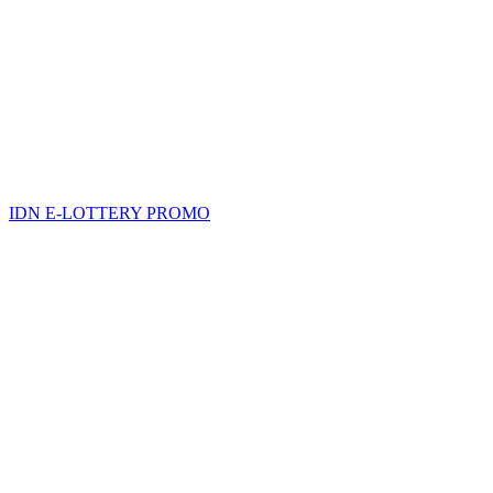
IDN E-LOTTERY
PROMO