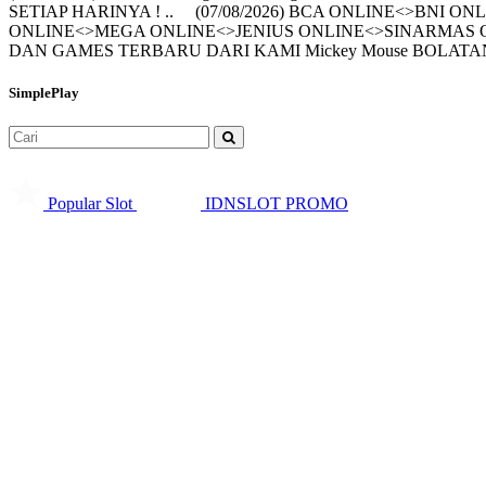
SETIAP HARINYA ! ..
(07/08/2026)
BCA ONLINE<>BNI ON
ONLINE<>MEGA ONLINE<>JENIUS ONLINE<>SINARMAS 
DAN GAMES TERBARU DARI KAMI Mickey Mouse BOLATA
SimplePlay
Popular Slot
IDNSLOT
PROMO