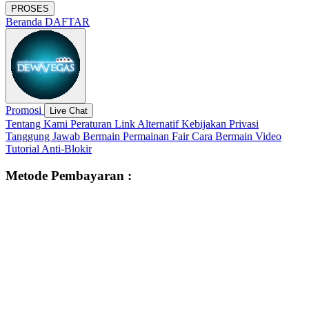
PROSES
Beranda
DAFTAR
Promosi
Live Chat
Tentang Kami
Peraturan
Link Alternatif
Kebijakan Privasi
Tanggung Jawab Bermain
Permainan Fair
Cara Bermain
Video
Tutorial
Anti-Blokir
Metode Pembayaran :