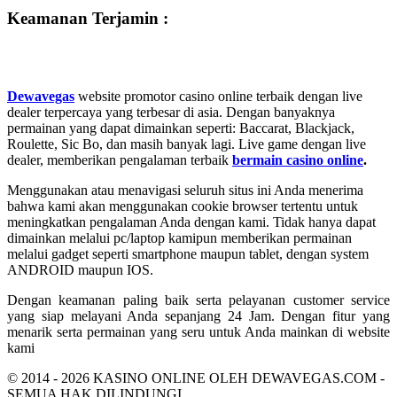
Keamanan Terjamin :
Dewavegas
website promotor casino online terbaik dengan live
dealer terpercaya yang terbesar di asia. Dengan banyaknya
permainan yang dapat dimainkan seperti: Baccarat, Blackjack,
Roulette, Sic Bo, dan masih banyak lagi. Live game dengan live
dealer, memberikan pengalaman terbaik
bermain casino online
.
Menggunakan atau menavigasi seluruh situs ini Anda menerima
bahwa kami akan menggunakan cookie browser tertentu untuk
meningkatkan pengalaman Anda dengan kami. Tidak hanya dapat
dimainkan melalui pc/laptop kamipun memberikan permainan
melalui gadget seperti smartphone maupun tablet, dengan system
ANDROID maupun IOS.
Dengan keamanan paling baik serta pelayanan customer service
yang siap melayani Anda sepanjang 24 Jam. Dengan fitur yang
menarik serta permainan yang seru untuk Anda mainkan di website
kami
© 2014 - 2026 KASINO ONLINE OLEH DEWAVEGAS.COM -
SEMUA HAK DILINDUNGI