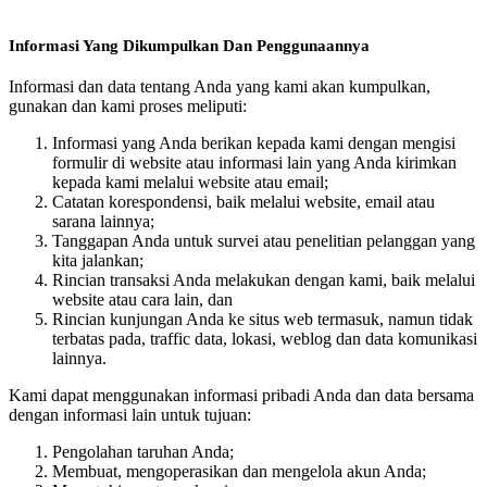
Informasi Yang Dikumpulkan Dan Penggunaannya
Informasi dan data tentang Anda yang kami akan kumpulkan,
gunakan dan kami proses meliputi:
Informasi yang Anda berikan kepada kami dengan mengisi
formulir di website atau informasi lain yang Anda kirimkan
kepada kami melalui website atau email;
Catatan korespondensi, baik melalui website, email atau
sarana lainnya;
Tanggapan Anda untuk survei atau penelitian pelanggan yang
kita jalankan;
Rincian transaksi Anda melakukan dengan kami, baik melalui
website atau cara lain, dan
Rincian kunjungan Anda ke situs web termasuk, namun tidak
terbatas pada, traffic data, lokasi, weblog dan data komunikasi
lainnya.
Kami dapat menggunakan informasi pribadi Anda dan data bersama
dengan informasi lain untuk tujuan:
Pengolahan taruhan Anda;
Membuat, mengoperasikan dan mengelola akun Anda;