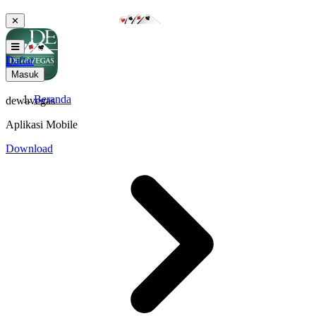
✕
Daftar
Masuk
Beranda
dewavegas
Aplikasi Mobile
Download