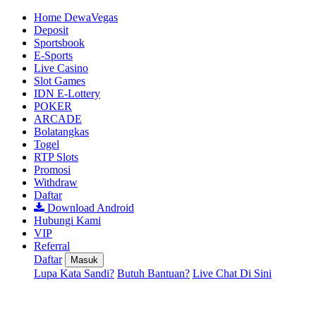
Home DewaVegas
Deposit
Sportsbook
E-Sports
Live Casino
Slot Games
IDN E-Lottery
POKER
ARCADE
Bolatangkas
Togel
RTP Slots
Promosi
Withdraw
Daftar
Download Android
Hubungi Kami
VIP
Referral
Daftar
Masuk
Lupa Kata Sandi?
Butuh Bantuan?
Live Chat Di Sini