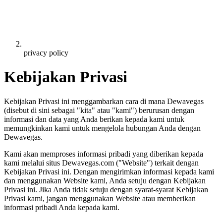
privacy policy
Kebijakan Privasi
Kebijakan Privasi ini menggambarkan cara di mana Dewavegas
(disebut di sini sebagai "kita" atau "kami") berurusan dengan
informasi dan data yang Anda berikan kepada kami untuk
memungkinkan kami untuk mengelola hubungan Anda dengan
Dewavegas.
Kami akan memproses informasi pribadi yang diberikan kepada
kami melalui situs Dewavegas.com ("Website") terkait dengan
Kebijakan Privasi ini. Dengan mengirimkan informasi kepada kami
dan menggunakan Website kami, Anda setuju dengan Kebijakan
Privasi ini. Jika Anda tidak setuju dengan syarat-syarat Kebijakan
Privasi kami, jangan menggunakan Website atau memberikan
informasi pribadi Anda kepada kami.