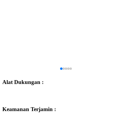
Alat Dukungan :
Keamanan Terjamin :