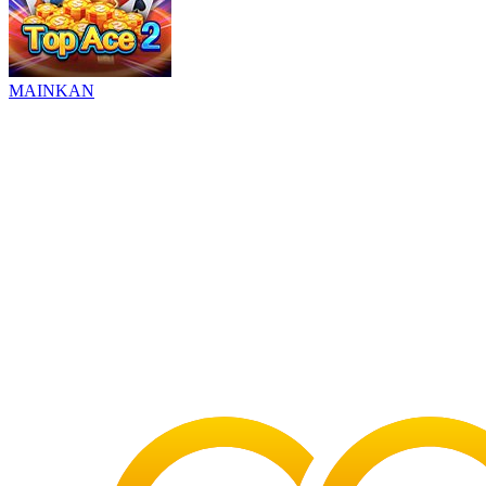
MAINKAN