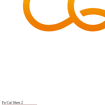
Fa Cai Shen 2