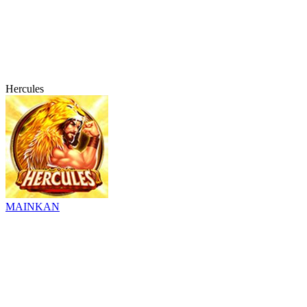
Hercules
MAINKAN