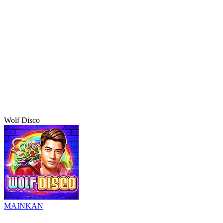
Wolf Disco
MAINKAN