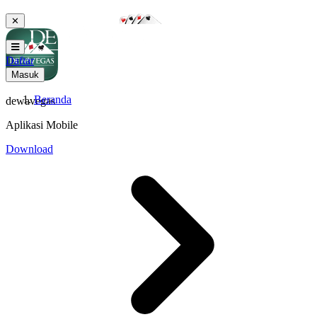
✕
Daftar
Masuk
Beranda
dewavegas
Aplikasi Mobile
Download