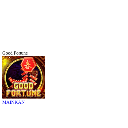
Good Fortune
MAINKAN