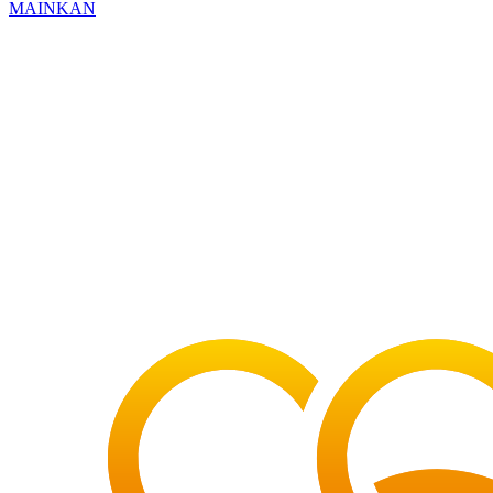
MAINKAN