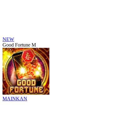
NEW
Good Fortune M
MAINKAN